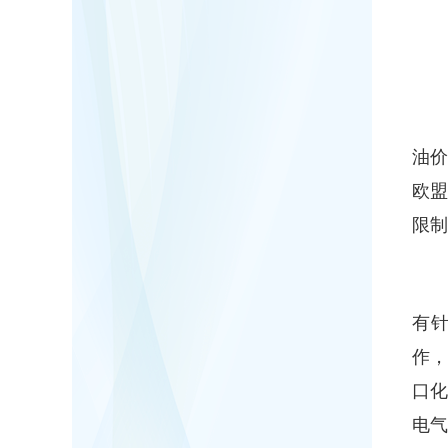
油价
欧
限制
有
作
口
电气