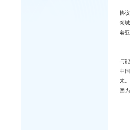
协议
领
着亚
与能
中
来
国为