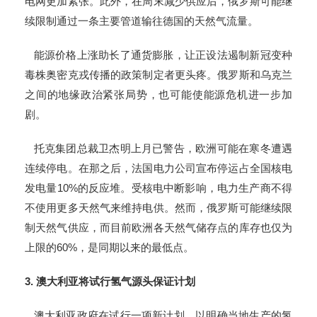
电网更加紧张。此外，在周末减少供应后，俄罗斯可能继
续限制通过一条主要管道输往德国的天然气流量。
能源价格上涨助长了通货膨胀，让正设法遏制新冠变种
毒株奥密克戎传播的政策制定者更头疼。俄罗斯和乌克兰
之间的地缘政治紧张局势，也可能使能源危机进一步加
剧。
托克集团总裁卫杰明上月已警告，欧洲可能在寒冬遭遇
连续停电。在那之后，法国电力公司宣布停运占全国核电
发电量10%的反应堆。受核电中断影响，电力生产商不得
不使用更多天然气来维持电供。然而，俄罗斯可能继续限
制天然气供应，而目前欧洲各天然气储存点的库存也仅为
上限的60%，是同期以来的最低点。
3.
澳大利亚将试行氢气源头保证计划
澳大利亚政府在试行一项新计划，以明确当地生产的氢