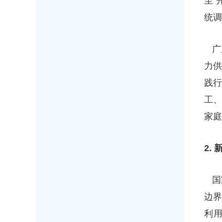
至“
统调
广
力
践行
工
家庭
2.
国
边
利