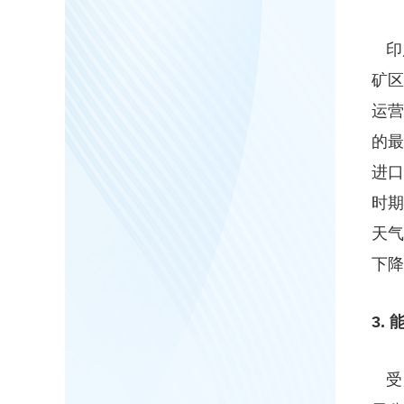
印
矿
运营
的最
进
时期
天
下降
3.
受