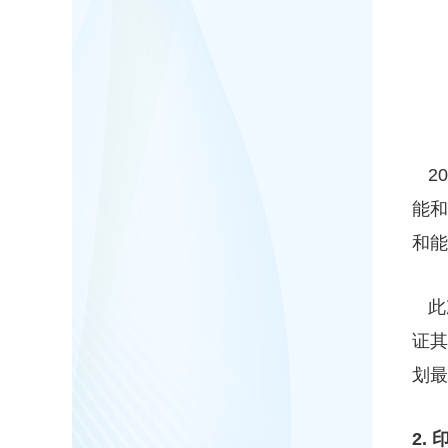
20
能
和能
此
证
划最
2.