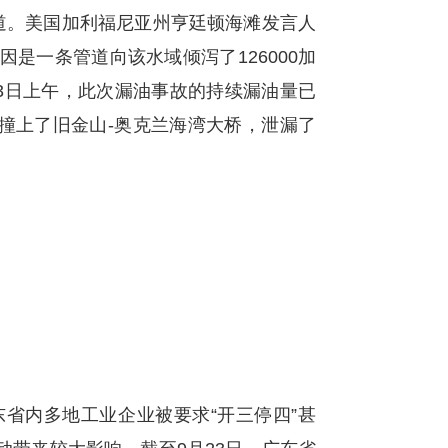
道。美国加利福尼亚州亨廷顿海滩发言人
事故起因是一条管道向该水域倾泻了126000加
3日上午，此次漏油事故的持续漏油量已
船撞上了旧金山-奥克兰海湾大桥，泄漏了
省内多地工业企业被要求“开三停四”甚