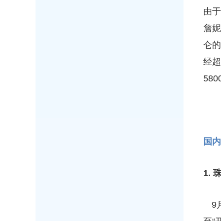
由
詹妮
仑的
经超
58
国内
1.
9