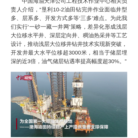
中国海油天津公司工程技术作业中心相关负
责人介绍，“垦利10-2油田钻完井作业面临井型
多、层系多、开发方式多等‘三多’难点。为此我
们实行‘一砂一藏一井网’策略，差异化形成浅层
大位移水平井、深层定向井、稠油热采井等工艺
设计，推动浅层大位移井钻井技术实现新突破，
开发井最大水平位移超3000米，相当于储层埋
深的近3倍，油气储层钻遇率提高幅度超30%。”