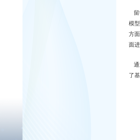
留
模
方面
面进
通
了基