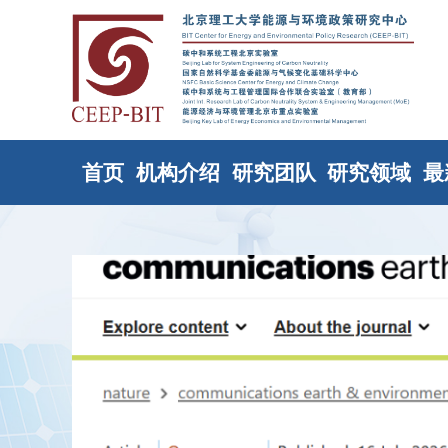
首页
机构介绍
研究团队
研究领域
最
》 数
境政策研
明、唐葆
丽静、杨