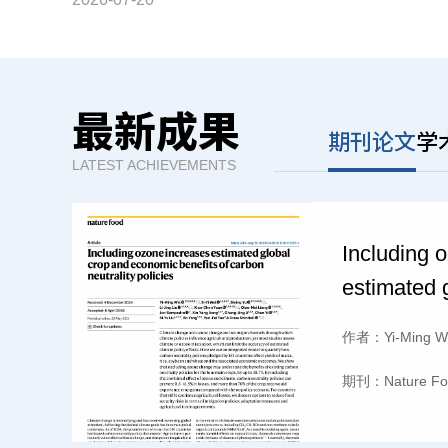
最新成果
期刊论文
学
LATEST ACHIEVEMENTS
Including 
estimated 
economic b
作者：
Yi-Ming W
neutrality p
期刊：
Nature F