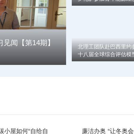
程学者研讨会并开展能
转型研究交流
学习见闻【第14期】
北理工团队赴巴西里约
十八届全球综合评估模
首日汇报多项前沿研究
碳小屋如何“自给自
廉洁办奥 “让冬奥