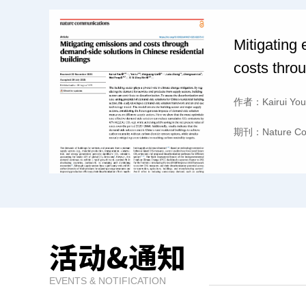
Mitigating
costs thro
solutions 
作者：
Kairui Yo
residential
期刊：
Nature C
活动&通知
EVENTS & NOTIFICATION