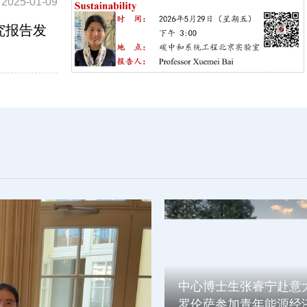
2025-01-09
究报告发
中心博士生张睿宁赴意
罗伦萨参加青年能源经