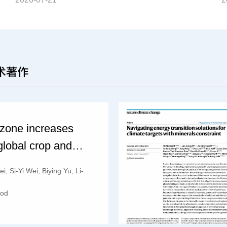
术著作
ozone increases
global crop and
enefits of carbon
ei, Si-Yi Wei, Biying Yu, Li-Jing Liu, Xiao-Chen Yuan, Qiao-Mei Liang,
olicies
ood