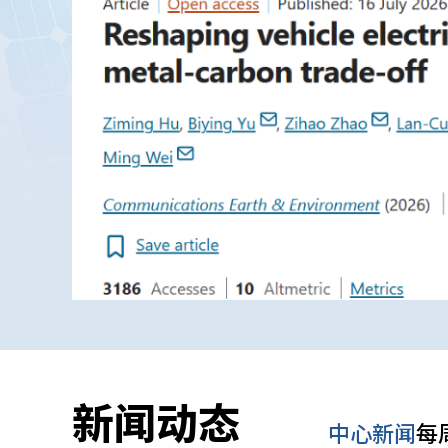
团队，完
》由高等
材是教育
看更多
性教材建
排系统工
新闻动态
中心新闻
每