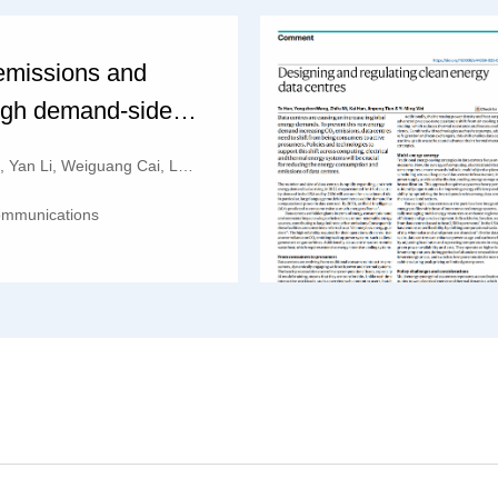
 emissions and
ugh demand-side
in Chinese
u, Yan Li, Weiguang Cai, Lulu Zhang, Zhengxuan Liu, Wei Feng, Wei Yi
 buildings
ommunications