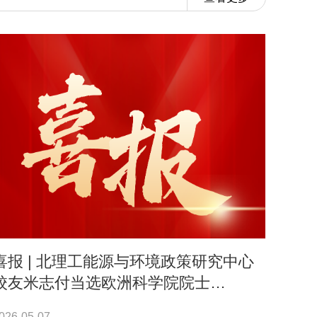
喜报 | 北理工能源与环境政策研究中心
校友米志付当选欧洲科学院院士
（Academia Europaea）
026-05-07