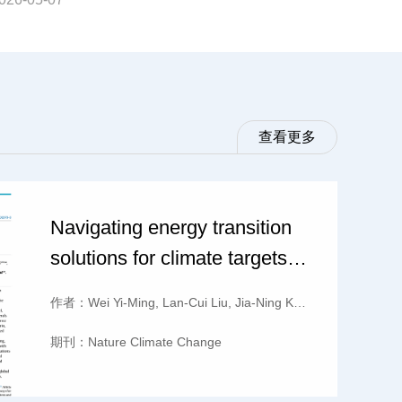
查看更多
Navigating energy transition
solutions for climate targets
with minerals constraint.
 Jon Sampedro, Xin-Yang Jiang, Chang-Jing Ji, Chen Yi, Si-Yu Liu, Bo Y
作者：
Wei Yi-Ming, Lan-Cui Liu, Jia-Ning Kang, Yunlong Zhan
期刊：
Nature Climate Change